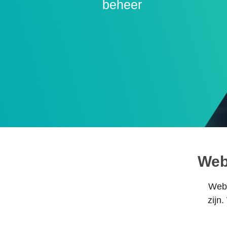
beheer
Web
Webw
zijn