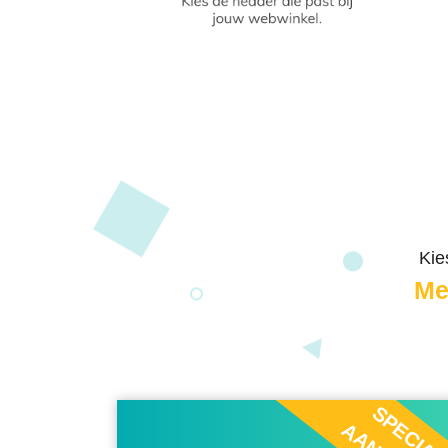
Kie
Me
SPECIAL