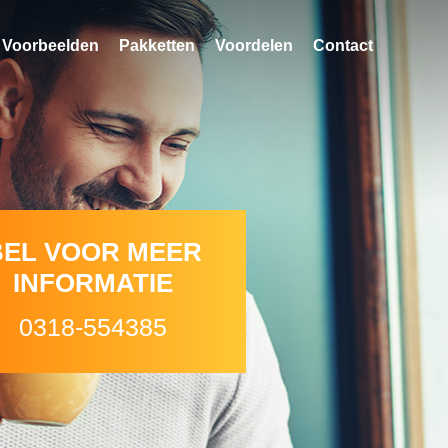
Voorbeelden
Pakketten
Voordelen
Contact
BEL VOOR MEER
INFORMATIE
0318-554385