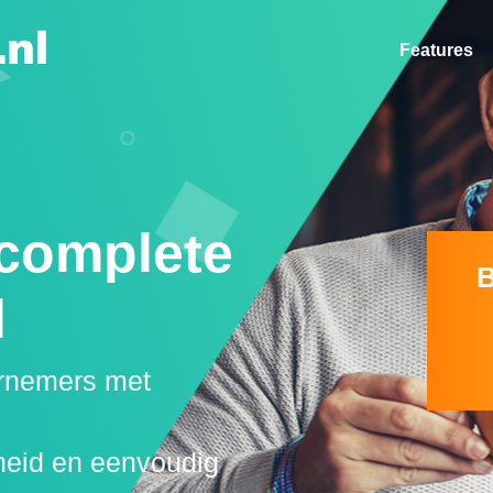
Features
complete
l
rnemers met
heid en eenvoudig