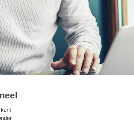
neel
 kunt
onder